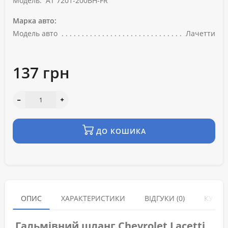
Модель:
AT 7201-200BH-FR
Марка авто:
Модель авто
Лачетти
137 грн
ДО КОШИКА
ОПИС
ХАРАКТЕРИСТИКИ
ВІДГУКИ (0)
КУПУЮ
Гальмівний шланг Chevrolet Lacetti