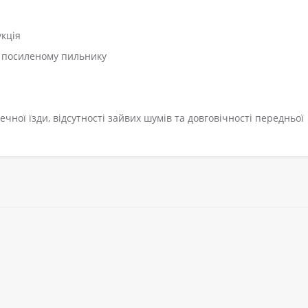
укція
и посиленому пильнику
чної їзди, відсутності зайвих шумів та довговічності передньої