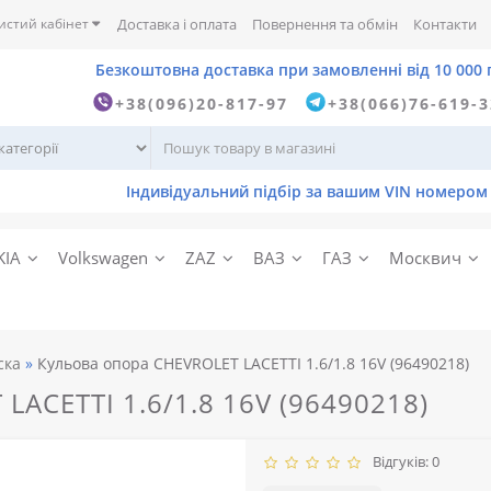
истий кабінет
Доставка і оплата
Повернення та обмін
Контакти
+38(096)20-817-97
+38(066)76-619-
KIA
Volkswagen
ZAZ
ВАЗ
ГАЗ
Москвич
ска
Кульова опора CHEVROLET LACETTI 1.6/1.8 16V (96490218)
ACETTI 1.6/1.8 16V (96490218)
Відгуків: 0