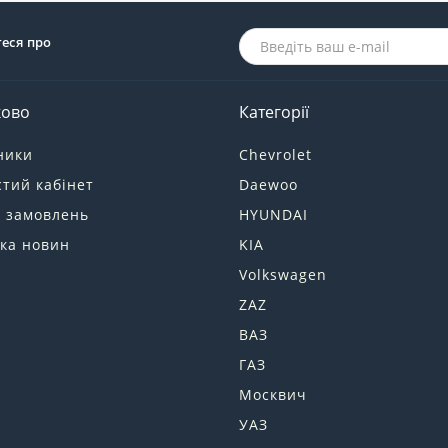
теся про
ково
Категорії
ники
Chevrolet
тий кабінет
Daewoo
я замовлень
HYUNDAI
ка новин
KIA
Volkswagen
ZAZ
ВАЗ
ГАЗ
Москвич
УАЗ