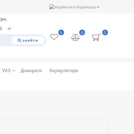
Українська
32
0
0
0
знайти
УАЗ
Домкрати
Акумулятори