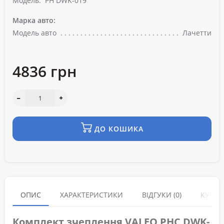
Модель:
PH DWK-019
Марка авто:
Модель авто
Лачетти
4836 грн
ДО КОШИКА
ОПИС
ХАРАКТЕРИСТИКИ
ВІДГУКИ (0)
КУПУЮ
Комплект зчеплення VALEO PHC DWK-