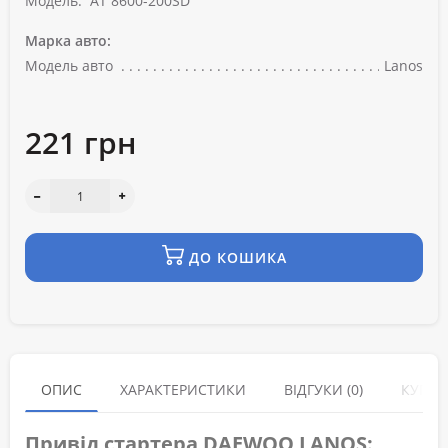
Модель:
AT 8600-200SD
Марка авто:
Модель авто
Lanos
221 грн
ДО КОШИКА
ОПИС
ХАРАКТЕРИСТИКИ
ВІДГУКИ (0)
КУПУЮ
Привід стартера DAEWOO LANOS: