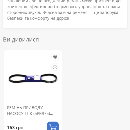
Зношений або пошкоджений ремінь може призвести до
зниження ефективності кермового управління та появи
сторонніх звуків. Вчасна заміна ременя — це запорука
безпеки та комфорту на дорозі.
Ви дивилися
РЕМІНЬ ПРИВОДУ
НАСОСУ ГПК (5PK975)
DAEWOO LANOS
1.4/1.5,NEXIA 1.5
163 грн