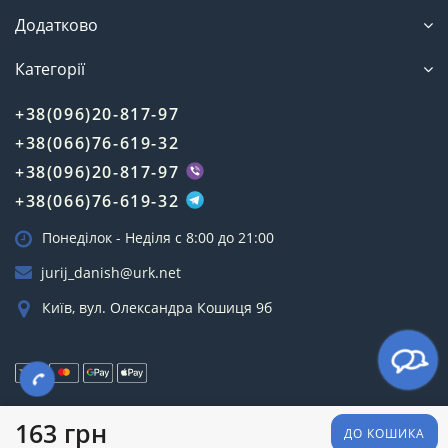
Додатково
Категорії
+38(096)20-817-97
+38(066)76-619-32
+38(096)20-817-97
+38(066)76-619-32
Понеділок - Неділя c 8:00 до 21:00
jurij_danish@urk.net
Київ, вул. Олександра Кошиця 9б
Зроблено з 💗 в 🇺🇦
163 грн
ДО КОШИКА