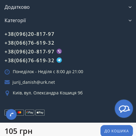
Додатково
Категорії
+38(096)20-817-97
+38(066)76-619-32
+38(096)20-817-97
+38(066)76-619-32
Понеділок - Неділя c 8:00 до 21:00
jurij_danish@urk.net
Київ, вул. Олександра Кошиця 9б
Зроблено з 💗 в 🇺🇦
105 грн
ДО КОШИКА