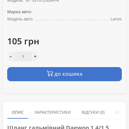
Модель:
AT 5570-200BH-R
Марка авто:
Модель авто
Lanos
105 грн
ДО КОШИКА
ОПИС
ХАРАКТЕРИСТИКИ
ВІДГУКИ (0)
КУПУЮ
Шланг гальмівний Daewoo 1.4/1.5