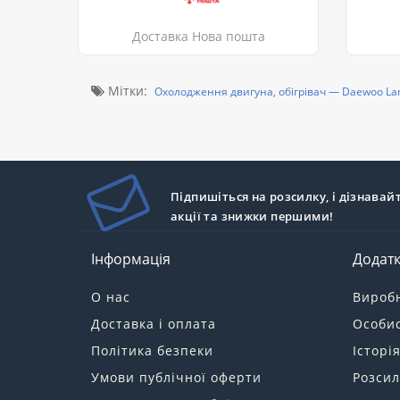
Доставка Нова пошта
Мітки:
Охолодження двигуна, обігрівач — Daewoo La
Підпишіться на розсилку, і дізнавай
акції та знижки першими!
Інформація
Додат
О нас
Вироб
Доставка і оплата
Особис
Політика безпеки
Історі
Умови публічної оферти
Розсил