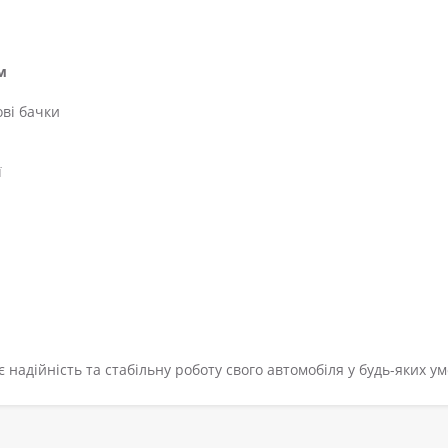
м
ові бачки
ї
є надійність та стабільну роботу свого автомобіля у будь-яких ум