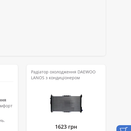
Радіатор охолодження DAEWOO
LANOS з кондиціонером
ння
омфорт
нь.
1623 грн