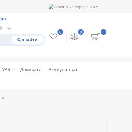
Українська
32
0
0
0
знайти
УАЗ
Домкрати
Акумулятори
ом