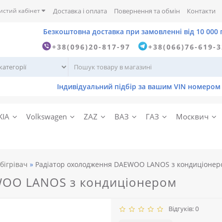
истий кабінет
Доставка і оплата
Повернення та обмін
Контакти
+38(096)20-817-97
+38(066)76-619-
KIA
Volkswagen
ZAZ
ВАЗ
ГАЗ
Москвич
бігрівач
Радіатор охолодження DAEWOO LANOS з кондиціонер
WOO LANOS з кондиціонером
Відгуків: 0