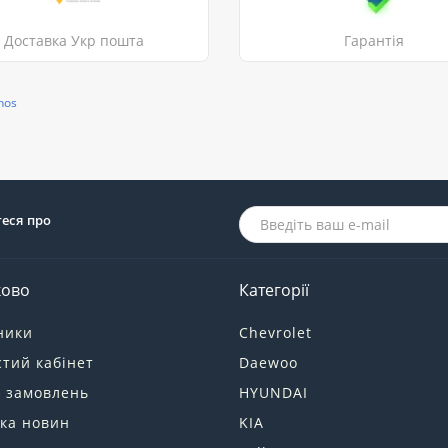
Доставка Укр пошта
Гарантія
nos
теся про
ково
Категорії
ники
Chevrolet
тий кабінет
Daewoo
я замовлень
HYUNDAI
ка новин
KIA