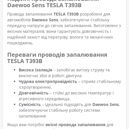
Daewoo Sens TESLA T393B
Провода запалювання
TESLA T393B
розроблені для
автомобілів
Daewoo Sens
, забезпечуючи стабільну
передачу напруги до свічок запалювання. Виготовлені з
якісних матеріалів, вони гарантують довговічність і
надійний захист від перегріву, вологи та механічних
пошкоджень.
Переваги проводів запалювання
TESLA T393B
Висока ізоляція
– запобігає витоку струму та
виключає збої в роботі двигуна.
Чудова електропровідність
– сприяє стабільному
іскроутворенню.
Довговічність
– стійкі до високих температур і
агресивного середовища.
Сумісність
– ідеально підходять для
Daewoo Sens
,
забезпечуючи стабільну роботу системи
запалювання.
Якщо вам потрібні
якісні провода запалювання
для