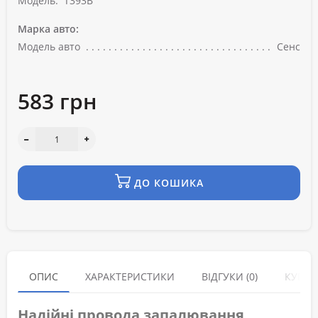
Модель:
T393B
Марка авто:
Модель авто
Сенс
583 грн
ДО КОШИКА
ОПИС
ХАРАКТЕРИСТИКИ
ВІДГУКИ (0)
КУПУЮ
Надійні провода запалювання