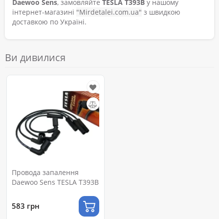
Daewoo Sens
, замовляйте
TESLA T393B
у нашому
інтернет-магазині
"Mirdetalei.com.ua"
з швидкою
доставкою по Україні.
Ви дивилися
Провода запалення
Daewoo Sens TESLA T393B
583 грн