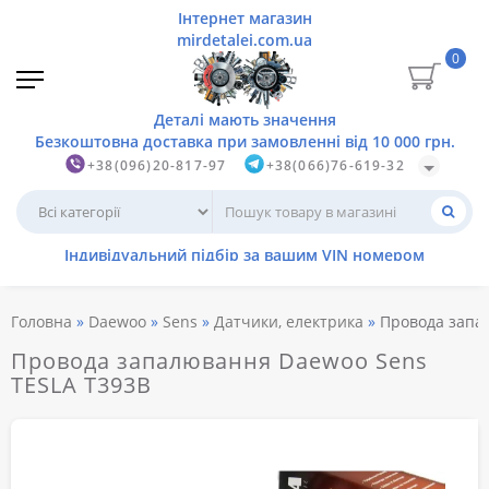
0
+38(096)20-817-97
+38(066)76-619-32
Головна
Daewoo
Sens
Датчики, електрика
Провода запа
Провода запалювання Daewoo Sens
TESLA T393B