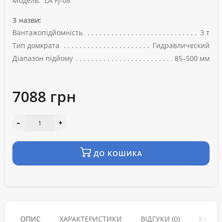
Модель:
LA FJ-08
З назви:
Вантажопідйомність
3 т
Тип домкрата
Гидравлический
Діапазон підйому
85–500 мм
7088 грн
ДО КОШИКА
ОПИС
ХАРАКТЕРИСТИКИ
ВІДГУКИ (0)
КУПУЮ