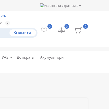
Українська
32
0
0
0
знайти
УАЗ
Домкрати
Акумулятори