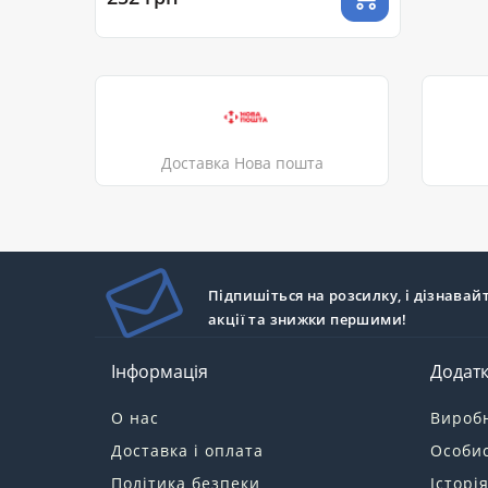
Доставка Нова пошта
Підпишіться на розсилку, і дізнавай
акції та знижки першими!
Інформація
Додат
О нас
Вироб
Доставка і оплата
Особис
Політика безпеки
Історі