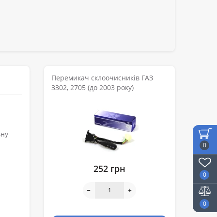
Перемикач склоочисників ГАЗ
3302, 2705 (до 2003 року)
ьну
0
252 грн
0
0