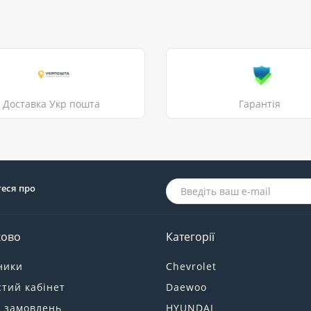
Доставка Укр пошта
Гарантія
теся про
ково
Категорії
ники
Chevrolet
тий кабінет
Daewoo
я замовлень
HYUNDAI