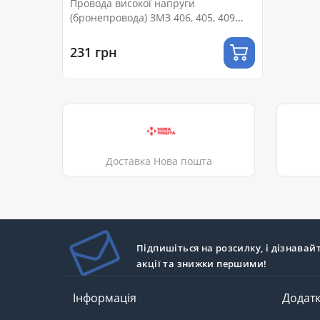
Провода високої напруги
(бронепровода) ЗМЗ 406, 405, 409
(без наконечн.) силікон TESLA T685H
231 грн
Доставка Нова пошта
Підпишіться на розсилку, і дізнавай
акції та знижки першими!
Інформація
Додат