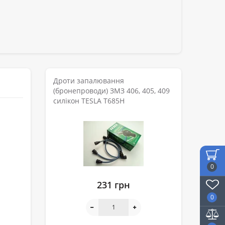
Дроти запалювання
(бронепроводи) ЗМЗ 406, 405, 409
силікон TESLA T685H
0
231 грн
0