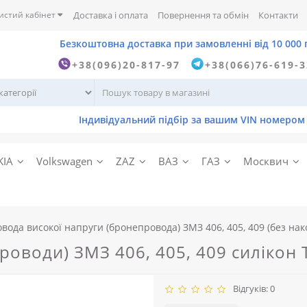
истий кабінет
Доставка і оплата
Повернення та обмін
Контакти
+38(096)20-817-97
+38(066)76-619-
KIA
Volkswagen
ZAZ
ВАЗ
ГАЗ
Москвич
вода високої напруги (бронепровода) ЗМЗ 406, 405, 409 (без нак
оводи) ЗМЗ 406, 405, 409 силікон 
Відгуків: 0