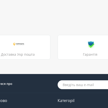
Доставка Укр пошта
Гарантія
теся про
ково
Категорії