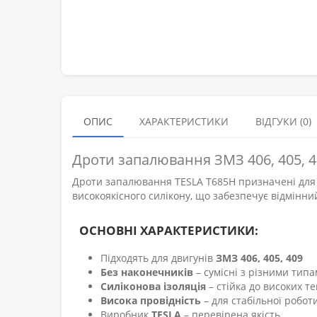
ОПИС
ХАРАКТЕРИСТИКИ
ВІДГУКИ (0)
Дроти запалювання ЗМЗ 406, 405, 40
Дроти запалювання TESLA T685H призначені для б
високоякісного силікону, що забезпечує відмінни
ОСНОВНІ ХАРАКТЕРИСТИКИ:
Підходять для двигунів
ЗМЗ 406, 405, 409
Без наконечників
– сумісні з різними тип
Силіконова ізоляція
– стійка до високих т
Висока провідність
– для стабільної робот
Виробник
TESLA
– перевірена якість