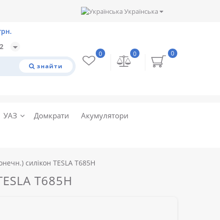
Українська
32
0
0
0
знайти
УАЗ
Домкрати
Акумулятори
онечн.) силікон TESLA T685H
TESLA T685H