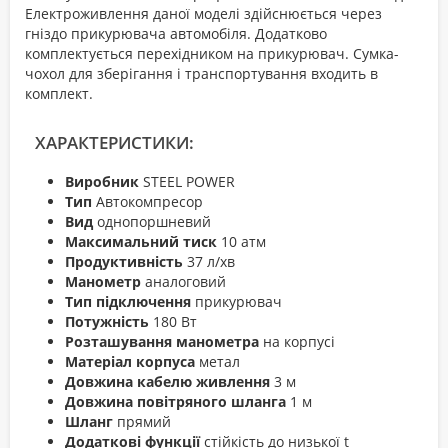
Електроживлення даної моделі здійснюється через
гніздо прикурювача автомобіля. Додатково
комплектується перехідником на прикурювач. Сумка-
чохол для зберігання і транспортування входить в
комплект.
ХАРАКТЕРИСТИКИ:
Виробник
STEEL POWER
Тип
Автокомпресор
Вид
однопоршневий
Максимальний тиск
10 атм
Продуктивність
37 л/хв
Манометр
аналоговий
Тип підключення
прикурювач
Потужність
180 Вт
Розташування манометра
на корпусі
Матеріал корпуса
метал
Довжина кабелю живлення
3 м
Довжина повітряного шланга
1 м
Шланг
прямий
Додаткові функції
стійкість до низької t