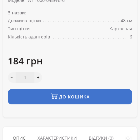
Модель:
AT 1000-048WB-6
З назви:
Довжина щітки
48 см
Тип щітки
Каркасная
Кількість адаптерів
6
184 грн
ДО КОШИКА
ОПИС
ХАРАКТЕРИСТИКИ
ВІДГУКИ (0)
КУПУЮ