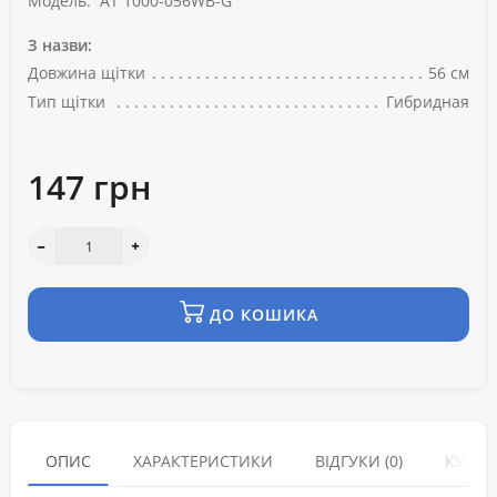
Модель:
AT 1000-056WB-G
З назви:
Довжина щітки
56 см
Тип щітки
Гибридная
147 грн
ДО КОШИКА
ОПИС
ХАРАКТЕРИСТИКИ
ВІДГУКИ (0)
КУПУЮ