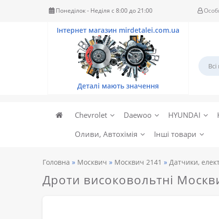
Понеділок - Неділя c 8:00 до 21:00
Особ
Chevrolet
Daewoo
HYUNDAI
Оливи, Автохімія
Інші товари
Головна
Москвич
Москвич 2141
Датчики, елек
Дроти високовольтні Москв