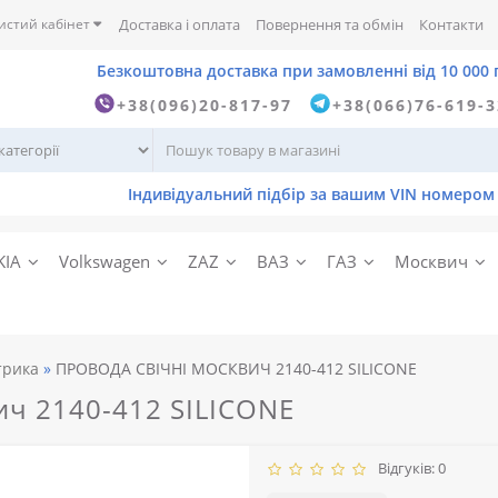
истий кабінет
Доставка і оплата
Повернення та обмін
Контакти
+38(096)20-817-97
+38(066)76-619-
KIA
Volkswagen
ZAZ
ВАЗ
ГАЗ
Москвич
трика
ПРОВОДА СВІЧНІ МОСКВИЧ 2140-412 SILICONE
ич 2140-412 SILICONE
Відгуків: 0