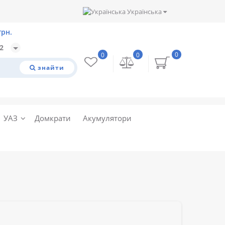
Українська
32
0
0
0
знайти
УАЗ
Домкрати
Акумулятори