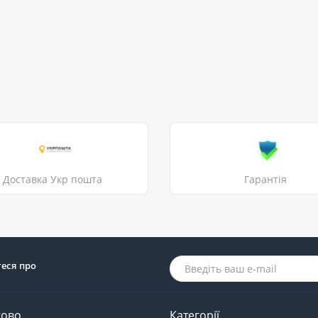
Доставка Укр пошта
Гарантія
теся про
ково
Категорії