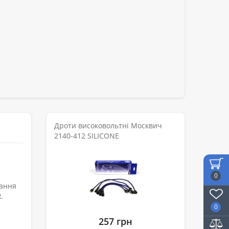
Дроти високовольтні Москвич
2140-412 SILICONE
0
вання
2
.
0
257 грн