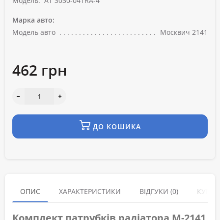
Модель:
AT 3030-041RA-4
Марка авто:
Модель авто
Москвич 2141
462 грн
ДО КОШИКА
ОПИС
ХАРАКТЕРИСТИКИ
ВІДГУКИ (0)
КУПУЮ
Комплект патрубків радіатора М-2141