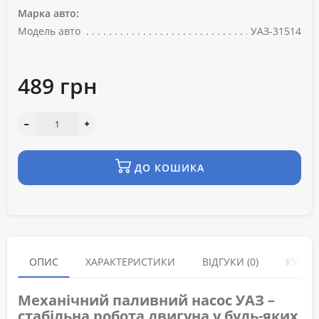
Марка авто:
Модель авто
УАЗ-31514
489 грн
ДО КОШИКА
ОПИС
ХАРАКТЕРИСТИКИ
ВІДГУКИ (0)
КУПУЮ
Механічний паливний насос УАЗ –
стабільна робота двигуна у будь-яких