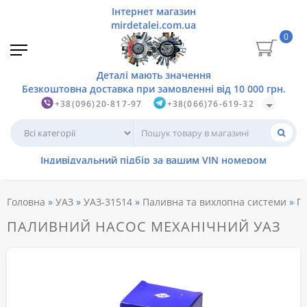
0
+38(096)20-817-97
+38(066)76-619-32
Головна
УАЗ
УАЗ-31514
Паливна та вихлопна системи
П
ПАЛИВНИЙ НАСОС МЕХАНІЧНИЙ УАЗ