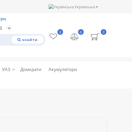
Українська
32
0
0
0
знайти
УАЗ
Домкрати
Акумулятори