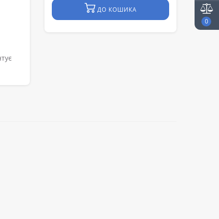
ДО КОШИКА
0
нтує