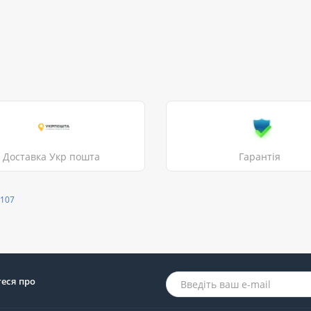
Доставка Укр пошта
Гарантія
2107
теся про