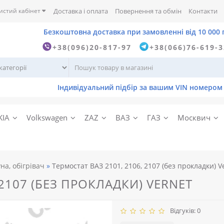
истий кабінет
Доставка і оплата
Повернення та обмін
Контакти
+38(096)20-817-97
+38(066)76-619-
KIA
Volkswagen
ZAZ
ВАЗ
ГАЗ
Москвич
а, обігрівач
Термостат ВАЗ 2101, 2106, 2107 (без прокладки) V
 2107 (БЕЗ ПРОКЛАДКИ) VERNET
Відгуків: 0