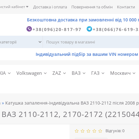
истий кабінет
Доставка і оплата
Повернення та обмін
Контакти
+38(096)20-817-97
+38(066)76-619-
KIA
Volkswagen
ZAZ
ВАЗ
ГАЗ
Москвич
а
Катушка запалення-індивідуальна ВАЗ 2110-2112 після 2008 р.
ВАЗ 2110-2112, 2170-2172 (221504
Відгуків: 0