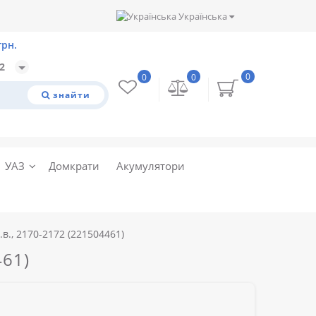
Українська
32
0
0
0
знайти
УАЗ
Домкрати
Акумулятори
в., 2170-2172 (221504461)
461)