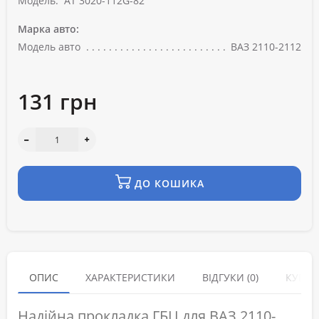
Модель:
AT 3020-112G-82
Марка авто:
Модель авто
ВАЗ 2110-2112
131 грн
ДО КОШИКА
ОПИС
ХАРАКТЕРИСТИКИ
ВІДГУКИ (0)
КУПУЮ
Надійна прокладка ГБЦ для ВАЗ 2110-