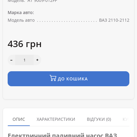
Модель:
AT 9009-012FP
Марка авто:
Модель авто
ВАЗ 2110-2112
436 грн
ДО КОШИКА
ОПИС
ХАРАКТЕРИСТИКИ
ВІДГУКИ (0)
КУПУЮ
Електричний паливний насос ВАЗ