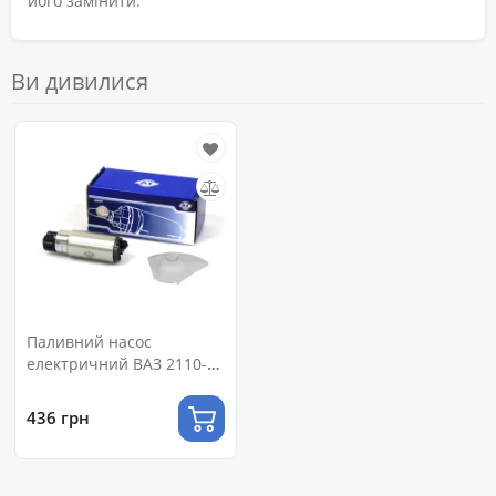
його замінити.
Ви дивилися
Паливний насос
електричний ВАЗ 2110-
2112, P(МАКС) - 7.0 BAR,
P(НОМ) - 4.0 BAR, Q(НОМ)
436 грн
- 100 Л/ГОД