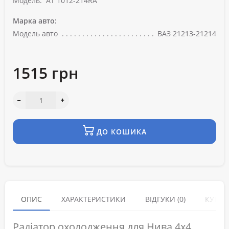
Модель:
AT 1012-214RA
Марка авто:
Модель авто
ВАЗ 21213-21214
1515 грн
ДО КОШИКА
ОПИС
ХАРАКТЕРИСТИКИ
ВІДГУКИ (0)
КУПУЮ
Радіатор охолодження для Нива 4x4