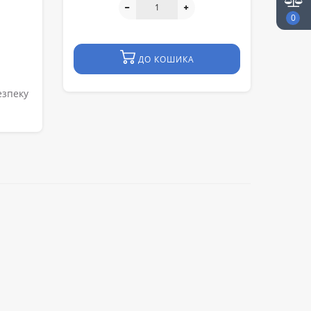
0
ДО КОШИКА
езпеку