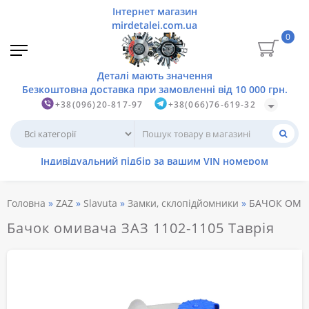
0
+38(096)20-817-97
+38(066)76-619-32
Головна
ZAZ
Slavuta
Замки, склопідйомники
БАЧОК ОМИВ
Бачок омивача ЗАЗ 1102-1105 Таврія