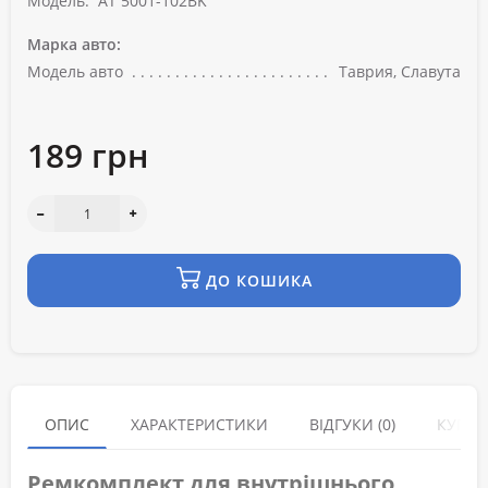
Модель:
AT 5001-102BK
Марка авто:
Модель авто
Таврия, Славута
189 грн
ДО КОШИКА
ОПИС
ХАРАКТЕРИСТИКИ
ВІДГУКИ (0)
КУПУЮ
Ремкомплект для внутрішнього