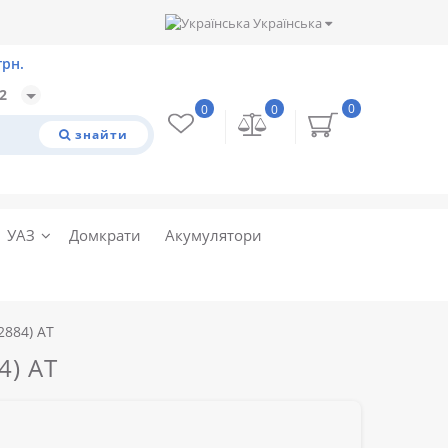
Українська
32
0
0
0
знайти
УАЗ
Домкрати
Акумулятори
2884) АТ
4) АТ