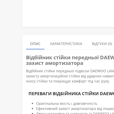
ОПИС
ХАРАКТЕРИСТИКИ
ВІДГУКИ (0)
Відбійник стійки передньої DAEWO
захист амортизатора
Відбійник стійки передньої підвіски DAEWOO LAN
захисту амортизаційної стійки від ударних нава
зносу стійки та покращує комфорт під час руху.
ПЕРЕВАГИ ВІДБІЙНИКА СТІЙКИ DAEWO
Оригінальна якість і довговічність
Ефективний захист амортизатора від пошк
Легка установка та сумісність із DAEWOO LA