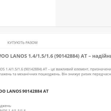
КУПУЮТЬ РАЗОМ
O LANOS 1.4/1.5/1.6 (90142884) АТ – надій
OS 1.4/1.5/1.6 (90142884) АТ – це важливий елемент, призначен
нтажень та механічних пошкоджень. Він знижує ризик передчасн
O LANOS 90142884 АТ
оджень
NOS 1.4/1.5/1.6