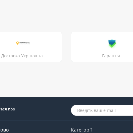
Доставка Укр пошта
Гарантія
теся про
ково
Категорії