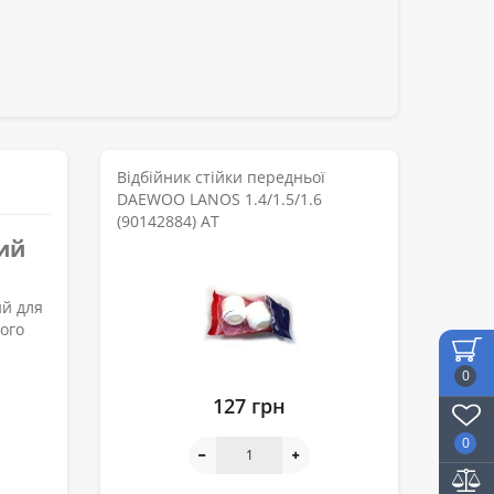
Відбійник стійки передньої
DAEWOO LANOS 1.4/1.5/1.6
(90142884) АТ
ний
ий для
ого
0
127 грн
0