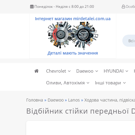
Понеділок - Неділя c 8:00 до 21:00
Особ
Chevrolet
Daewoo
HYUNDAI
Оливи, Автохімія
Інші товари
Головна
Daewoo
Lanos
Ходова частина, підвіск
Відбійник стійки передньої 