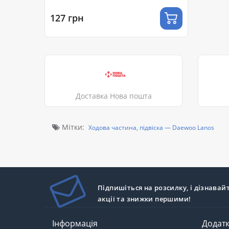
127 грн
Доставка Нова пошта
Мітки:
Ходова частина, підвіска — Daewoo Lanos
Підпишіться на розсилку, і дізнавай
акції та знижки першими!
Інформація
Додат