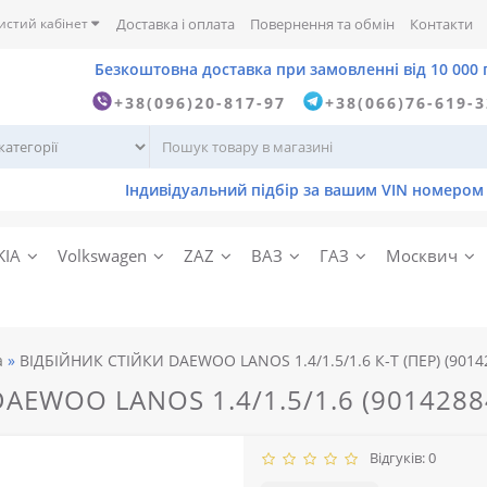
истий кабінет
Доставка і оплата
Повернення та обмін
Контакти
+38(096)20-817-97
+38(066)76-619-
KIA
Volkswagen
ZAZ
ВАЗ
ГАЗ
Москвич
а
ВІДБІЙНИК СТІЙКИ DAEWOO LANOS 1.4/1.5/1.6 К-Т (ПЕР) (9014
DAEWOO LANOS 1.4/1.5/1.6 (9014288
Відгуків: 0