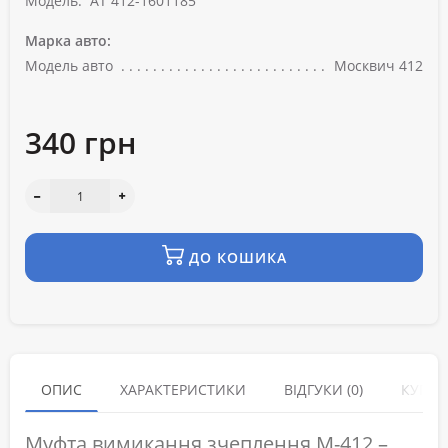
Модель:
AT 412-1601185
Марка авто:
Модель авто
Москвич 412
340 грн
ДО КОШИКА
ОПИС
ХАРАКТЕРИСТИКИ
ВІДГУКИ (0)
КУПУЮ
Муфта вимикання зчеплення М-412 –