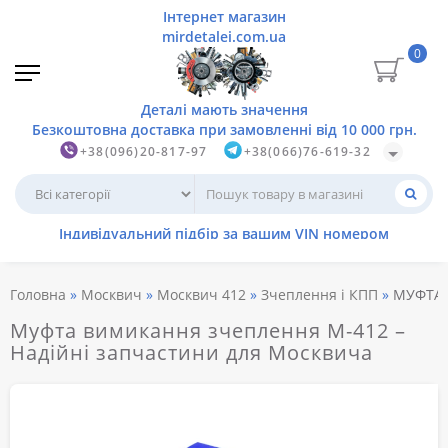
0
+38(096)20-817-97
+38(066)76-619-32
Головна
Москвич
Москвич 412
Зчеплення і КПП
МУФТА 
Муфта вимикання зчеплення М-412 –
Надійні запчастини для Москвича