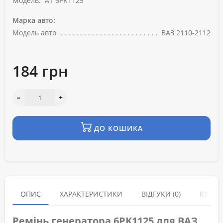
Модель:
AT 6PK1125
Марка авто:
Модель авто
ВАЗ 2110-2112
184 грн
ДО КОШИКА
ОПИС
ХАРАКТЕРИСТИКИ
ВІДГУКИ (0)
КУПУЮ
Ремінь генератора 6PK1125 для ВАЗ