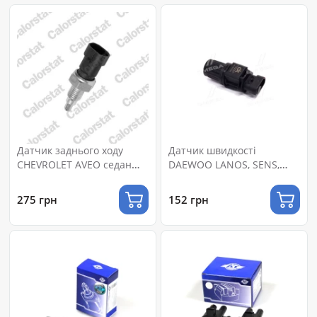
Датчик заднього ходу
Датчик швидкості
CHEVROLET AVEO седан
DAEWOO LANOS, SENS,
(T250, T255) 1.5, LANOS
CHEVROLET AVEO, LACETTI
1.5,1.6, LACETTI 1.6,1.8
<ДК>
275 грн
152 грн
(Vernet)