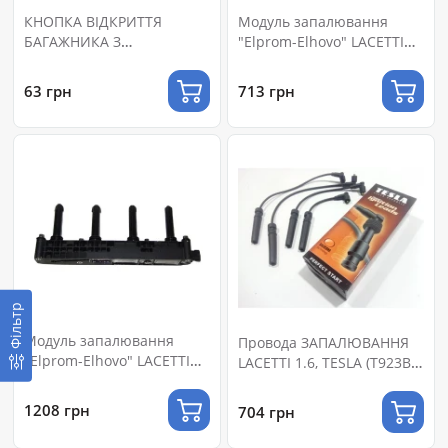
КНОПКА ВІДКРИТТЯ
Модуль запалювання
БАГАЖНИКА З
"Elprom-Elhovo" LACETTI
РОЗІМКНУТИМИ
(Б-122) 96453420
КОНТАКТАМИ
63 грн
713 грн
(УНІВЕРСАЛЬНА)
Фільтр
Модуль запалювання
Провода ЗАПАЛЮВАННЯ
"Elprom-Elhovo" LACETTI
LACETTI 1.6, TESLA (T923B)
1.8 2008--> LDA 96415010
СИЛІКОН (96450249)
Б-129
1208 грн
704 грн