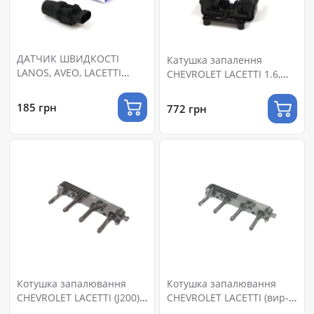
ДАТЧИК ШВИДКОСТІ
Катушка запалення
LANOS, AVEO, LACETTI
CHEVROLET LACETTI 1.6,
(96190708)
NEXIA 1.6 16 V (96453420)
185 грн
772 грн
Котушка запалювання
Котушка запалювання
CHEVROLET LACETTI (J200)
CHEVROLET LACETTI (вир-
1.8 2003.03- (вир-во NGK)
во VALEO PHC)