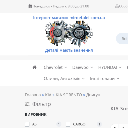
Понеділок - Неділя c 8:00 до 21:00
Особ
Chevrolet
Daewoo
HYUNDAI
Оливи, Автохімія
Інші товари
Головна
KIA
KIA SORENTO
Двигун
Фільтр
KIA So
ВИРОБНИК
AS
CARGO
1
1