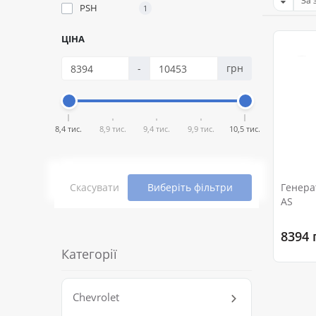
PSH
1
ЦІНА
-
грн
8,4 тис.
8,9 тис.
9,4 тис.
9,9 тис.
10,5 тис.
Скасувати
Виберіть фільтри
Генератор 113328 PL 
AS
8394 
Категорії
Chevrolet