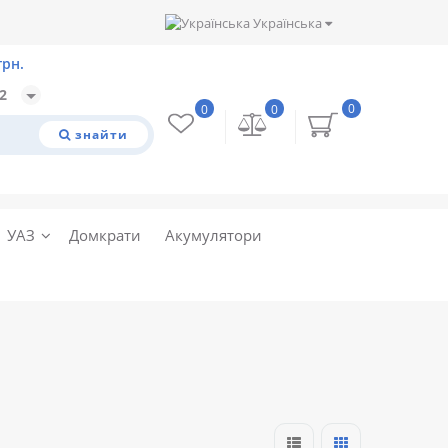
Українська
32
0
0
0
знайти
УАЗ
Домкрати
Акумулятори