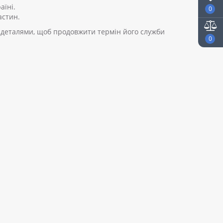
аїні.
0
астин.
 деталями, щоб продовжити термін його служби
0