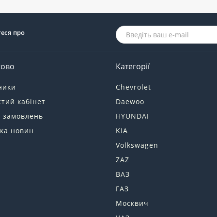
теся про
ково
Категорії
ники
Chevrolet
тий кабінет
Daewoo
я замовлень
HYUNDAI
ка новин
KIA
Volkswagen
ZAZ
ВАЗ
ГАЗ
Москвич